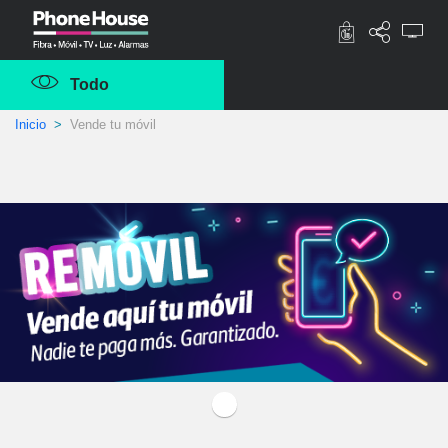
Phonehouse
Todo
Inicio
Vende tu móvil
Removil